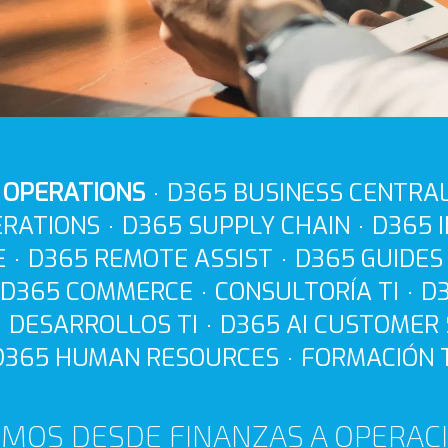
 OPERATIONS
D365 BUSINESS CENTRA
ERATIONS
D365 SUPPLY CHAIN
D365 
E
D365 REMOTE ASSIST
D365 GUIDES
D365 COMMERCE
CONSULTORÍA TI
D
DESARROLLOS TI
D365 AI CUSTOMER 
D365 HUMAN RESOURCES
FORMACIÓN T
MOS DESDE FINANZAS A OPERAC