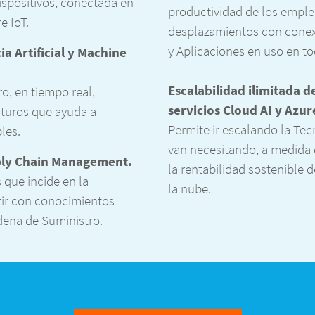
ispositivos, conectada en
productividad de los emple
e IoT.
desplazamientos con conexi
y Aplicaciones en uso en to
a Artificial y Machine
Escalabilidad ilimitada d
ro, en tiempo real,
servicios Cloud AI y Azur
uturos que ayuda a
Permite ir escalando la Te
bles.
van necesitando, a medida 
ly Chain Management.
la rentabilidad sostenible d
 que incide en la
la nube.
itir con conocimientos
adena de Suministro.