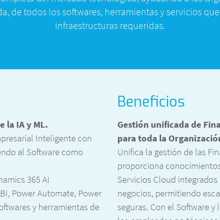
da, de todos los softwares, herramientas y servicios qu
infraestructuras requeridas.
Beneficios
 la IA y ML.
Gestión unificada de Fin
resarial Inteligente con
para toda la Organizació
iendo al Software como
Unifica la gestión de las F
proporciona conocimientos,
namics 365 AI
Servicios Cloud integrados 
r BI, Power Automate, Power
negocios, permitiendo esca
softwares y herramientas de
seguras. Con el Software y 