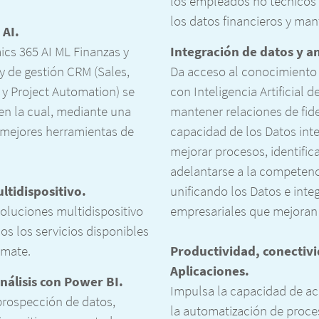
los empleados no técnicos 
los datos financieros y ma
 AI.
cs 365 AI ML Finanzas y
Integración de datos y an
y de gestión CRM (Sales,
Da acceso al conocimiento 
 y Project Automation) se
con Inteligencia Artificial 
 en la cual, mediante una
mantener relaciones de fide
 mejores herramientas de
capacidad de los Datos inte
mejorar procesos, identific
adelantarse a la competenc
ltidispositivo.
unificando los Datos e inte
oluciones multidispositivo
empresariales que mejoran 
os los servicios disponibles
omate.
Productividad, conectivi
Aplicaciones.
análisis con Power BI.
Impulsa la capacidad de ac
prospección de datos,
la automatización de proce