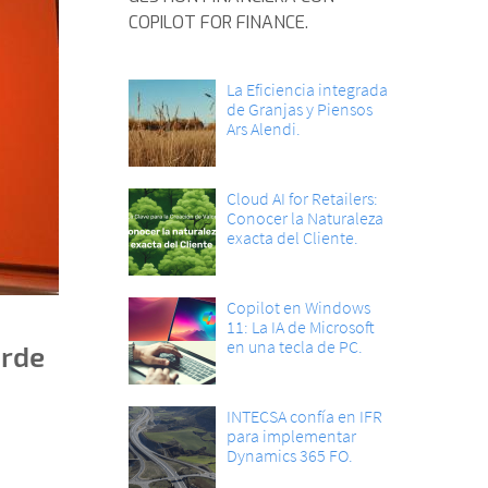
COPILOT FOR FINANCE.
La Eficiencia integrada
de Granjas y Piensos
Ars Alendi.
Cloud AI for Retailers:
Conocer la Naturaleza
exacta del Cliente.
Copilot en Windows
11: La IA de Microsoft
en una tecla de PC.
arde
INTECSA confía en IFR
para implementar
Dynamics 365 FO.