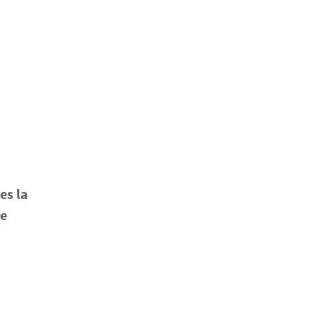
es la
le