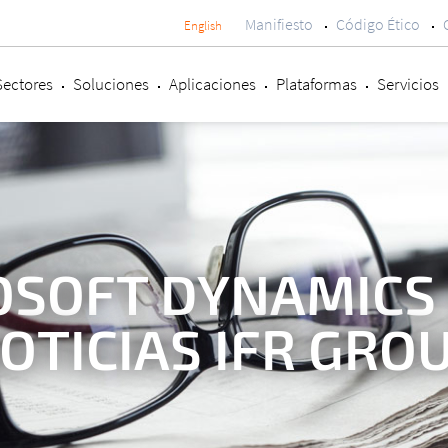
Manifiesto
Código Ético
English
Menú
secundario
Sectores
Soluciones
Aplicaciones
Plataformas
Servicios
SOFT DYNAMICS 
OTICIAS IFR GRO