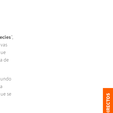
ecies
”,
ivas
que
da de
 mundo
la
que se