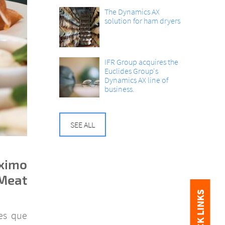
The Dynamics AX
solution for ham dryers
IFR Group acquires the
Euclides Group's
Dynamics AX line of
business.
SEE ALL
óximo
Meat
QUICK LINKS
des que