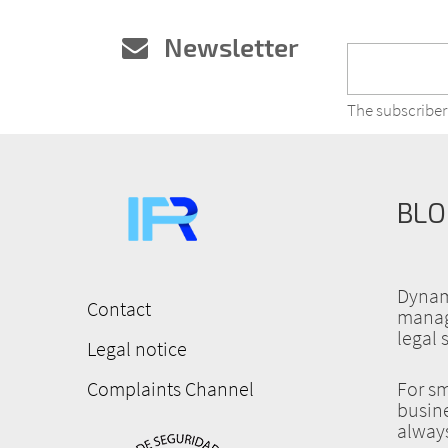
Newsletter
The subscriber
BLO
Dynam
Contact
manag
Menú
legal 
Legal notice
pie
de
Complaints Channel
For sm
busine
página
always