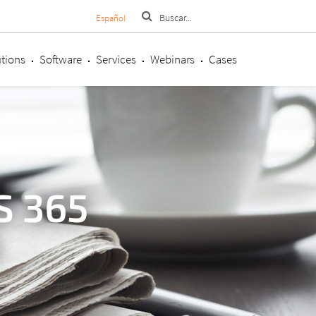
Español
tions
Software
Services
Webinars
Cases
 365