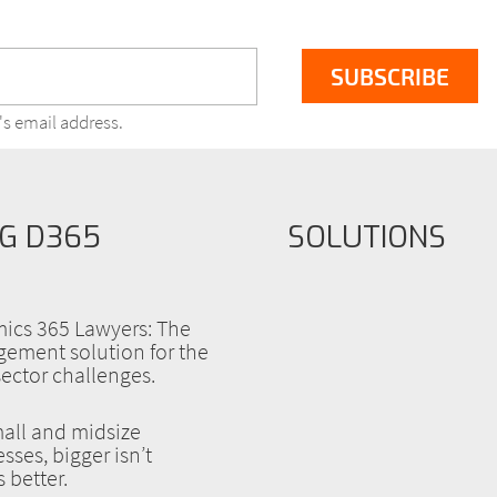
's email address.
G D365
SOLUTIONS
ics 365 Lawyers: The
ement solution for the
sector challenges.
all and midsize
sses, bigger isn’t
 better.