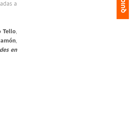
adas a
 Tello
,
 Jamón
,
des en