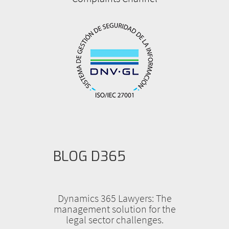
página
BLOG D365
Dynamics 365 Lawyers: The
management solution for the
legal sector challenges.