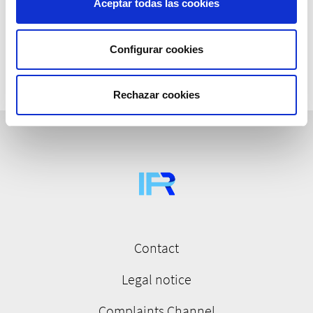
Aceptar todas las cookies
The subscriber's email address.
Configurar cookies
Rechazar cookies
Contact
Menú
pie
Legal notice
de
Complaints Channel