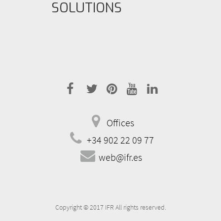
SOLUTIONS
facebook
twitter
pinterest
youtube
linkedin
address
Offices
telephone
+34 902 22 09 77
email
web@ifr.es
Copyright © 2017 IFR All rights reserved.