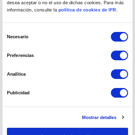
desea aceptar o no el uso de dichas cookies. Para más
información, consulte la
política de cookies de IFR
.
8 BOOKS TO BECOME A LEADER.
Selección
The Dynamics AX solution for
Necesario
ham dryers
de
consentimiento
Preferencias
IFR Group acquires the
Euclides Group's Dynamics AX
line of business.
Analítica
Publicidad
SEE ALL
Mostrar detalles
Newsletter