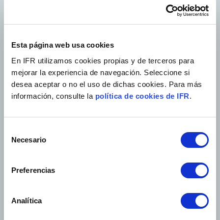
Prioridades |
Delimitar las
prioridades en proyectos
controlados de digitalización
Esta página web usa cookies
ética, desde la responsabilidad
En IFR utilizamos cookies propias y de terceros para
industrial, empresarial, social y
mejorar la experiencia de navegación. Seleccione si
ambiental, parametrizables
desea aceptar o no el uso de dichas cookies. Para más
en resultados económicos, en
información, consulte la
política de cookies de IFR
.
eficiencia y sostenibilidad
organizativa.
Selección
Necesario
de
Regulaciones |
Acceder al marco
consentimiento
regulador que permita
Preferencias
innovaciones industriales y
empresariales, atendiendo las
Analítica
capacidades de obtener ayudas y