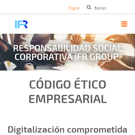
Pasar
English
al
contenido
principal
RESPONSABILIDAD SOCIAL
CORPORATIVA IFR GROUP
CÓDIGO ÉTICO
EMPRESARIAL
Digitalización comprometida