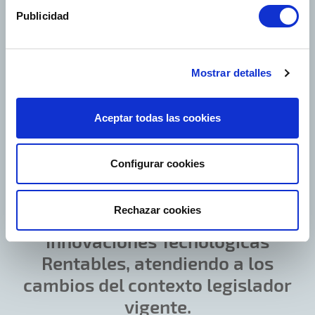
financiación, para
incrementar
Publicidad
beneficios con modelos
inteligentes de gobernanza
tecnológica para la actividad
Mostrar detalles
industrial y empresarial en TI
sostenible.
Aceptar todas las cookies
Legislaciones |
Avanzar con la
Configurar cookies
legislación hacia un presente
digital integrador y eficiente con
Rechazar cookies
medidas para incrementar las
Innovaciones Tecnológicas
Rentables, atendiendo a los
cambios del contexto legislador
vigente.