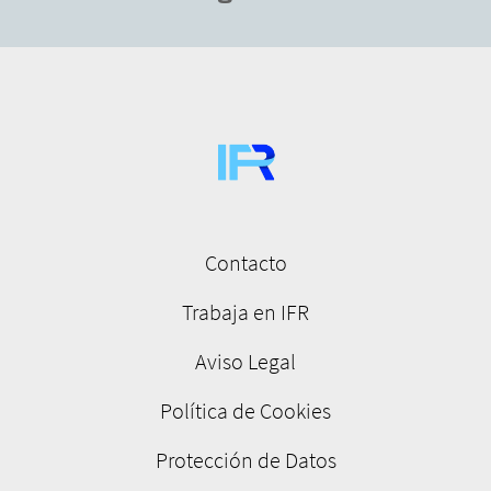
Contacto
Menú
pie
Trabaja en IFR
de
Aviso Legal
página
Política de Cookies
Protección de Datos