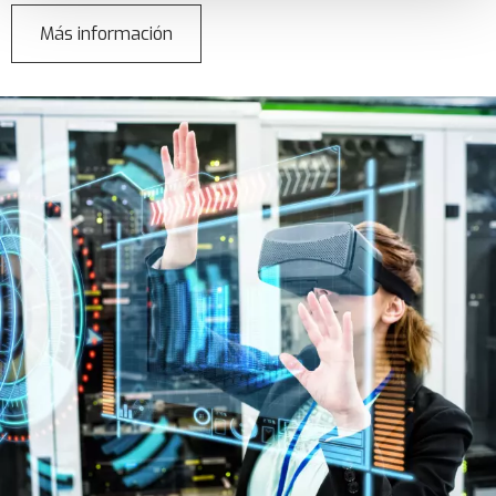
Más información
sobre
Dynamics
365
Field
Service