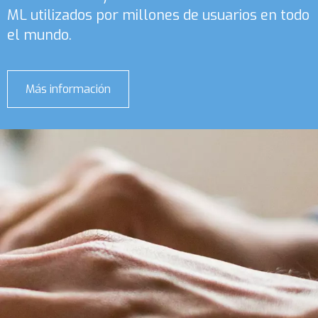
ML utilizados por millones de usuarios en todo
el mundo.
Más información
sobre
Dynamics
365
Business
Central