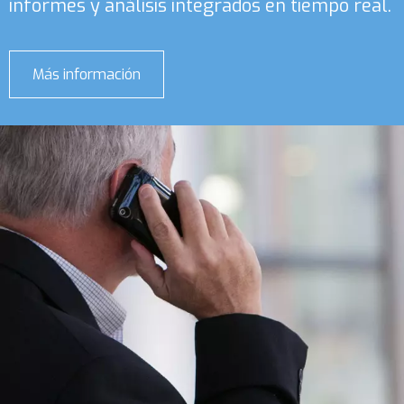
informes y análisis integrados en tiempo real.
Más información
sobre
Dynamics
365
Supply
Chain