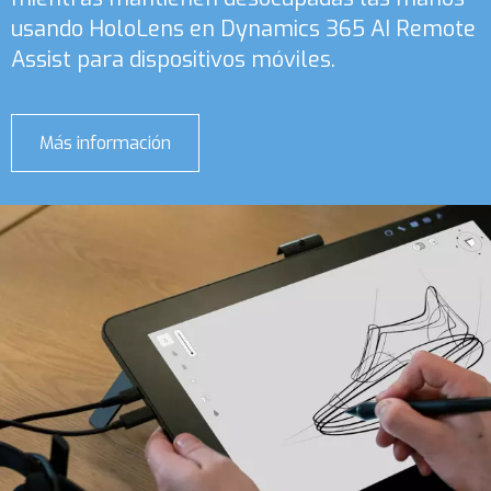
usando HoloLens en Dynamics 365 AI Remote
Assist para dispositivos móviles.
Más información
sobre
Dynamics
365
Remote
Assist