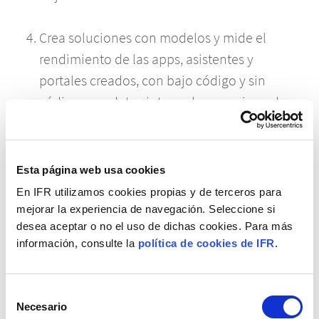
Crea soluciones con modelos y mide el
rendimiento de las apps, asistentes y
portales creados, con bajo código y sin
código, con datos integrados, propios y de
múltiples fuentes fiables, con
Power
Platform AI
que incluye
Power Apps
,
Power
Virtual Agents
y
Power Pages
, entre otras
Esta página web usa cookies
herramientas.
En IFR utilizamos cookies propias y de terceros para
mejorar la experiencia de navegación. Seleccione si
desea aceptar o no el uso de dichas cookies. Para más
Rompe los silos de datos de todos los
información, consulte la
política de cookies de IFR
.
procesos entre los equipos implicados y
amplía la modernización de la IA generativa a
más oportunidades de negocio extendiendo
Selección
Necesario
de
el valor de la tecnología en uso con
Microsoft