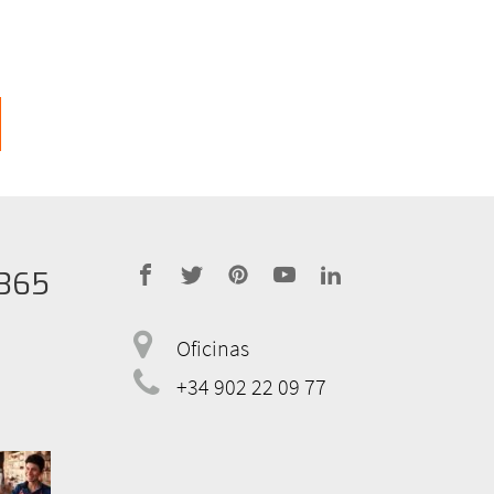
365
address
Oficinas
telephone
+34 902 22 09 77