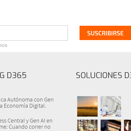
nico
G D365
SOLUCIONES D
tica Autónoma con Gen
la Economía Digital.
ss Central y Gen AI en
yme: Cuando correr no