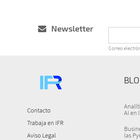
Newsletter
Correo electró
BLO
Analí
Contacto
AI en 
Menú
Trabaja en IFR
pie
Busine
de
Aviso Legal
las P