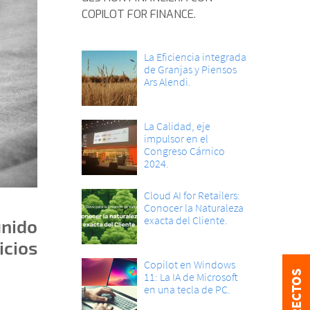
COPILOT FOR FINANCE.
La Eficiencia integrada
de Granjas y Piensos
Ars Alendi.
La Calidad, eje
impulsor en el
Congreso Cárnico
2024.
Cloud AI for Retailers:
Conocer la Naturaleza
exacta del Cliente.
unido
icios
Copilot en Windows
11: La IA de Microsoft
en una tecla de PC.