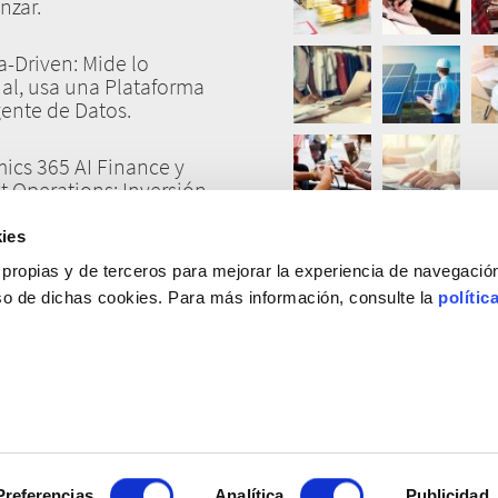
nzar.
a-Driven: Mide lo
al, usa una Plataforma
gente de Datos.
ics 365 AI Finance y
t Operations: Inversión
gración.
ies
 ¿Tiranos o Aliados?:
 propias y de terceros para mejorar la experiencia de navegació
ar Confianza, el KPI
uso de dichas cookies. Para más información, consulte la
polític
Humano.
Preferencias
Copyright © 2017 IFR Todos los derechos reservados.
Analítica
Publicidad