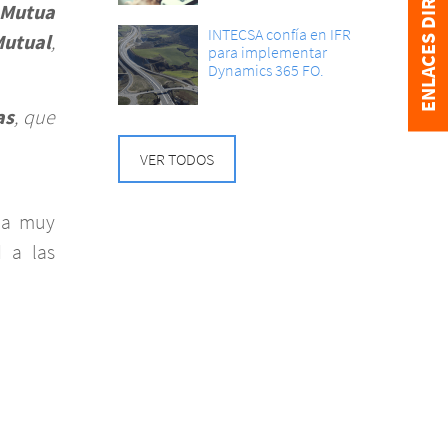
ENLACES DIRECTOS
Mutua
INTECSA confía en IFR
utual
,
para implementar
Dynamics 365 FO.
as
, que
VER TODOS
na muy
 a las