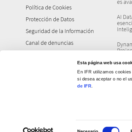
es ava
página
Política de Cookies
AI Dat
Protección de Datos
esenci
Inteli
Seguridad de la Información
Canal de denuncias
Dynam
Projec
e Inte
Esta página web usa cook
Datos,
En IFR utilizamos cookies
Integr
si desea aceptar o no el 
más 
de IFR
.
Selección
Necesario