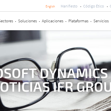
Manifiesto
Código Ético
English
Menú
secundario
Sectores
Soluciones
Aplicaciones
Plataformas
Servicios
SOFT DYNAMICS 
OTICIAS IFR GRO