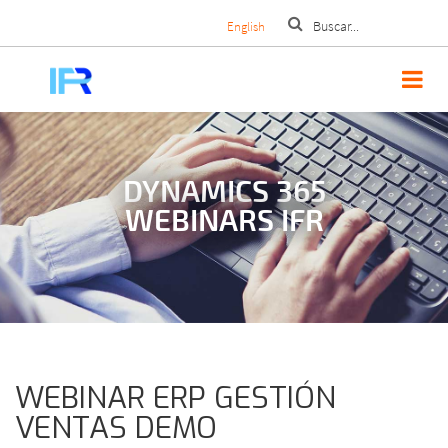
Pasar
English
al
contenido
principal
DYNAMICS 365
WEBINARS IFR
WEBINAR ERP GESTIÓN
VENTAS DEMO