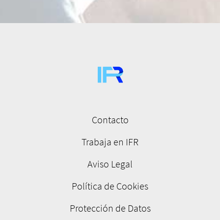
Contacto
Menú
pie
Trabaja en IFR
de
Aviso Legal
página
Política de Cookies
Protección de Datos