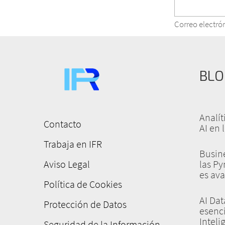
Correo electró
BLO
Analí
Contacto
AI en 
Menú
Trabaja en IFR
pie
Busine
de
Aviso Legal
las P
es ava
página
Política de Cookies
AI Dat
Protección de Datos
esenci
Inteli
Seguridad de la Información