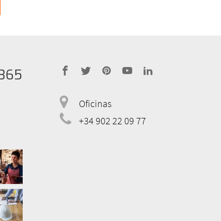
365
address
Oficinas
telephone
+34 902 22 09 77