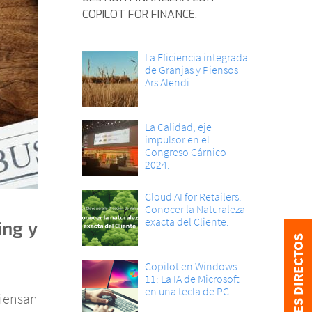
COPILOT FOR FINANCE.
La Eficiencia integrada
de Granjas y Piensos
Ars Alendi.
La Calidad, eje
impulsor en el
Congreso Cárnico
2024.
Cloud AI for Retailers:
Conocer la Naturaleza
exacta del Cliente.
ing y
ENLACES DIRECTOS
Copilot en Windows
11: La IA de Microsoft
en una tecla de PC.
iensan