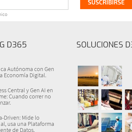
nico
G D365
SOLUCIONES D
tica Autónoma con Gen
la Economía Digital.
ss Central y Gen AI en
yme: Cuando correr no
nzar.
a-Driven: Mide lo
al, usa una Plataforma
gente de Datos.