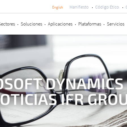
Manifiesto
Código Ético
English
Menú
secundario
Sectores
Soluciones
Aplicaciones
Plataformas
Servicios
SOFT DYNAMICS 
OTICIAS IFR GRO