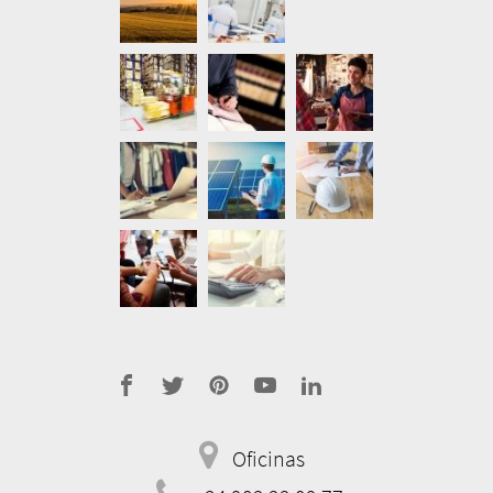
address
Oficinas
telephone