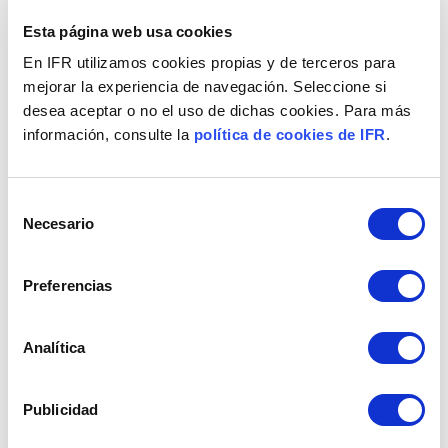
aspecto que dificulte una Cadena de
Esta página web usa cookies
Sumnistro fluida.
En IFR utilizamos cookies propias y de terceros para
Escalado de las Innovaciones en real sin
mejorar la experiencia de navegación. Seleccione si
límites testadas en Gemelos Digitales en la
desea aceptar o no el uso de dichas cookies. Para más
información, consulte la
política de cookies de IFR
.
Nube de Azure.
Visibilidad en Tiempo Real de toda la Cadena
de Valor conectada a la Gestión en Supply
Selección
Necesario
de
Chain.
consentimiento
Preferencias
Infórmese aquí para escalar
Aplicaciones
Dynamics 365 que le ayuden a empezar a
Analítica
transformar la Gestión en Supply Chain para un
Sumistro Proactivo, Inteligente y
Publicidad
Modernizando, testando sus Innovaciones en