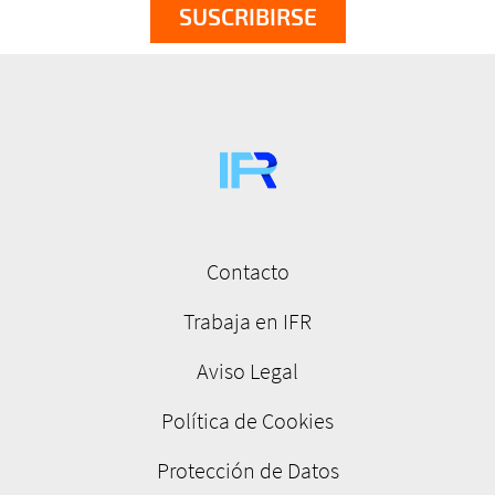
Contacto
Menú
pie
Trabaja en IFR
de
Aviso Legal
página
Política de Cookies
Protección de Datos