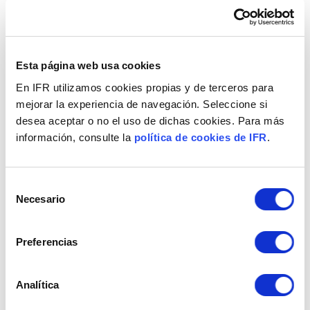
Plataforma Microsoft Dynamics 365
.
Esta página web usa cookies
Podrá ejecutar y
poner en funcionamiento
En IFR utilizamos cookies propias y de terceros para
las mejoras que debe realizar en sus
mejorar la experiencia de navegación. Seleccione si
productos solucionando de inmediato
desea aceptar o no el uso de dichas cookies. Para más
problemas en la cadena de valor de sus
información, consulte la
política de cookies de IFR
.
productos
, incluso diagnosticando estos
problemas antes de que ocurran y
Selección
evitándolos de este modo.
Necesario
de
Accederá a
transformar la forma en que
consentimiento
interactúa con los clientes al obtener
Preferencias
acceso inmediato a los datos que muestran
exactamente cuándo y cómo las personas
Analítica
usan sus productos
.