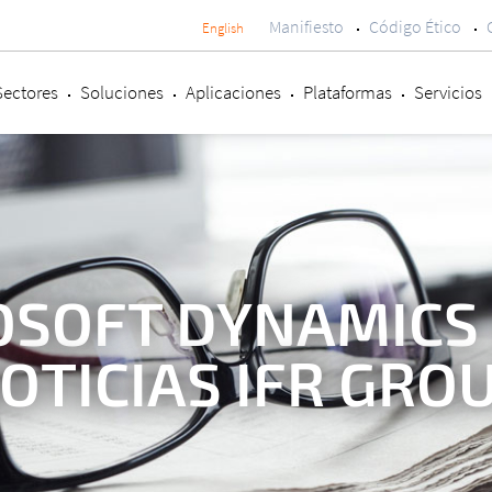
Manifiesto
Código Ético
English
Menú
secundario
Sectores
Soluciones
Aplicaciones
Plataformas
Servicios
SOFT DYNAMICS 
OTICIAS IFR GRO