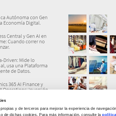
tica Autónoma con Gen
la Economía Digital.
ss Central y Gen AI en
yme: Cuando correr no
nzar.
a-Driven: Mide lo
al, usa una Plataforma
gente de Datos.
ics 365 AI Finance y
t Operations: Inversión
gración.
ies
 ¿Tiranos o Aliados?:
 propias y de terceros para mejorar la experiencia de navegació
ar Confianza, el KPI
uso de dichas cookies. Para más información, consulte la
polític