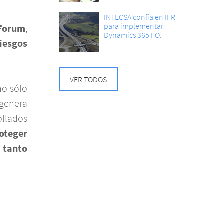
INTECSA confía en IFR
para implementar
Forum
,
Dynamics 365 FO.
riesgos
VER TODOS
no sólo
 genera
ollados
oteger
 tanto