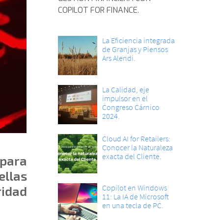
COPILOT FOR FINANCE.
La Eficiencia integrada
de Granjas y Piensos
Ars Alendi.
La Calidad, eje
impulsor en el
Congreso Cárnico
2024.
Cloud AI for Retailers:
Conocer la Naturaleza
exacta del Cliente.
 para
ellas
Copilot en Windows
ridad
11: La IA de Microsoft
en una tecla de PC.