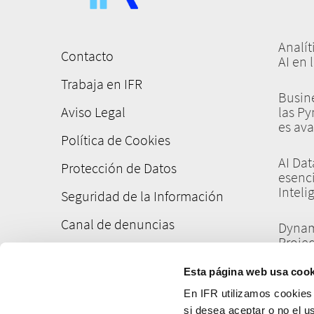
Analí
Contacto
AI en 
Menú
Trabaja en IFR
pie
Busine
de
Aviso Legal
las P
es ava
página
Política de Cookies
AI Dat
Protección de Datos
esenci
Inteli
Seguridad de la Información
Canal de denuncias
Dynam
Projec
e Inte
Esta página web usa cook
Datos,
En IFR utilizamos cookies
Integr
si desea aceptar o no el 