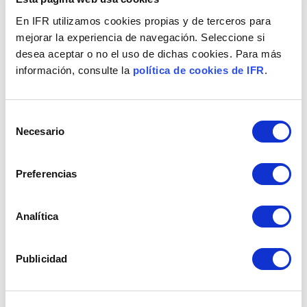
En IFR utilizamos cookies propias y de terceros para
mejorar la experiencia de navegación. Seleccione si
INSCRÍBASE AQUÍ AL WEBINAR GRATUITO
desea aceptar o no el uso de dichas cookies. Para más
IFR - INVELON | Martes, 20 Jul 2021, 12:00 PM
información, consulte la
política de cookies de IFR
.
Selección
Necesario
de
consentimiento
Preferencias
LIBERA EL POTENCIAL EN GESTIÓN
Analítica
FINANCIERA CON COPILOT FOR FINANCE.
Publicidad
La Eficiencia integrada de
Granjas y Piensos Ars Alendi.