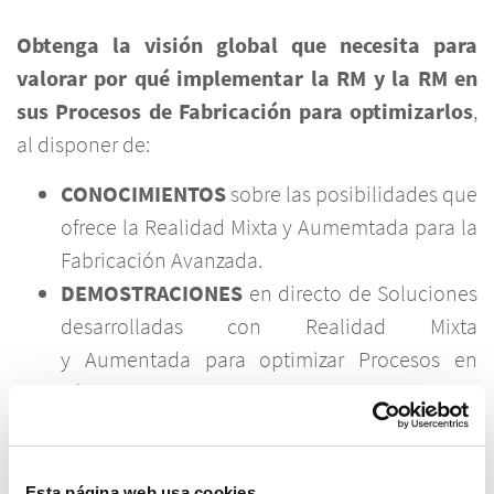
Obtenga la visión global que necesita para
valorar por qué implementar la RM y la RM en
sus Procesos de Fabricación para optimizarlos
,
al disponer de:
CONOCIMIENTOS
sobre las posibilidades que
ofrece la Realidad Mixta y Aumemtada para la
Fabricación Avanzada.
DEMOSTRACIONES
en directo de Soluciones
desarrolladas con Realidad Mixta
y Aumentada para optimizar Procesos en
Fábrica.
BENEFICIOS
de implementar Soluciones con
Realidad Mixta y Aumentada en la Gestión de
la Fabricación Integrada.
Esta página web usa cookies