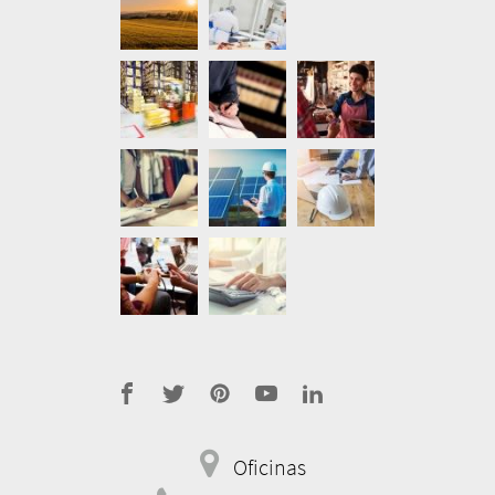
address
Oficinas