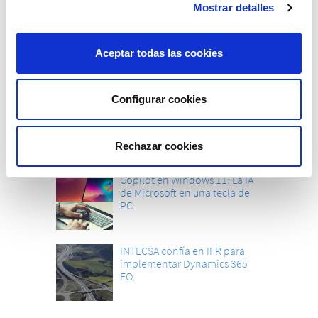
Mostrar detalles
La Calidad, eje impulsor en el
Congreso Cárnico 2024.
Aceptar todas las cookies
Configurar cookies
Cloud AI for Retailers: Conocer
la Naturaleza exacta del
Cliente.
Rechazar cookies
Copilot en Windows 11: La IA
de Microsoft en una tecla de
PC.
INTECSA confía en IFR para
implementar Dynamics 365
FO.