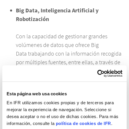
Big Data, Inteligencia Artificial y
Robotización
Con la capacidad de gestionar grandes
volúmenes de datos que ofrece Big
Data trabajando con la información recogida
por múltiples fuentes, entre ellas, a través de
los Dispositivos IoT en Granjas 5.0, las
posibilidades de generar innovaciones son
ilimitadas. Las capacidades Analíticas
Esta página web usa cookies
Predictivas para Granjas 5.0
En IFR utilizamos cookies propias y de terceros para
permiten optimizar de forma inteligente
mejorar la experiencia de navegación. Seleccione si
cualquier posible desviación o incidencia en
desea aceptar o no el uso de dichas cookies. Para más
la Gestión de Granjas, en múltiples variables,
información, consulte la
política de cookies de IFR
.