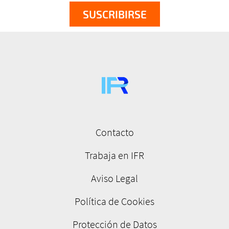
Contacto
Menú
pie
Trabaja en IFR
de
Aviso Legal
página
Política de Cookies
Protección de Datos