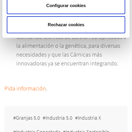
Con múltiples usos para el Sector Porcino y
Configurar cookies
Ganadero, la Impresión 3D todavía tiene
mucho que aportar a la Industria
Rechazar cookies
Agroalimentaria y a las Granjas 5.0.,
facilitando técnicas de Edición 3D aplicadas a
la alimentación o la genética, para diversas
necesidades y que las Cárnicas más
innovadoras ya se encuentran integrando.
Pida información
.
Granjas 5.0
Industria 5.0
Industria X
Industria Conectada
Industria Sostenible